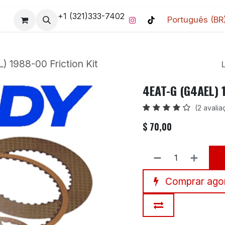
+1 (321)333-7402
Português (BR
Divisão Pro-Racing
Entre em contato
Início
Entre em
 1988-00 Friction Kit
4EAT-G (G4AEL) 1
(2 avali
$
70,00
Comprar ago