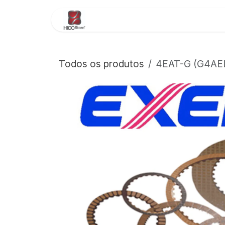
Pular para o conteúdo
Início
Sobre Nós
Loja
Todos os produtos
4EAT-G (G4AEL)