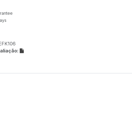
rantee
Days
EFK106
aliação: