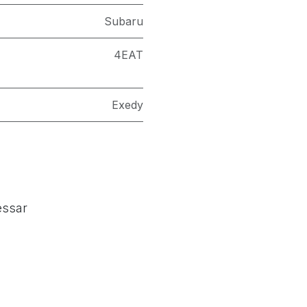
Subaru
4EAT
Exedy
essar