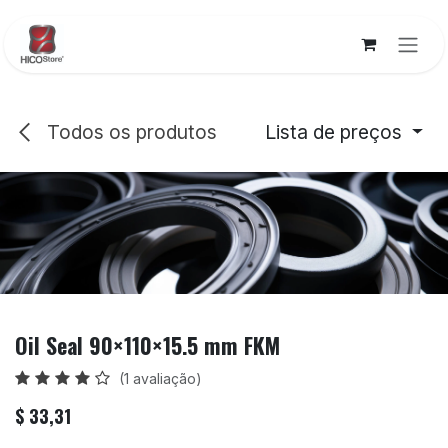
Pular para o conteúdo
Todos os produtos
Lista de preços
Oil Seal 90×110×15.5 mm FKM
(1 avaliação)
$
33,31