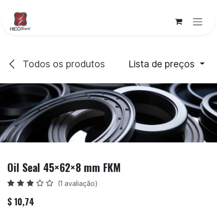
Pular para o conteúdo
Todos os produtos
Lista de preços
Oil Seal 45×62×8 mm FKM
(1 avaliação)
$
10,74